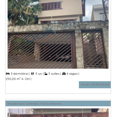
3 dormitório |
5 wc |
3 suítes |
4 vagas |



250,00 m² A. Útil |
Venda: R$1.800.000,00
Residencial | Sobrado | Vila Guilherme