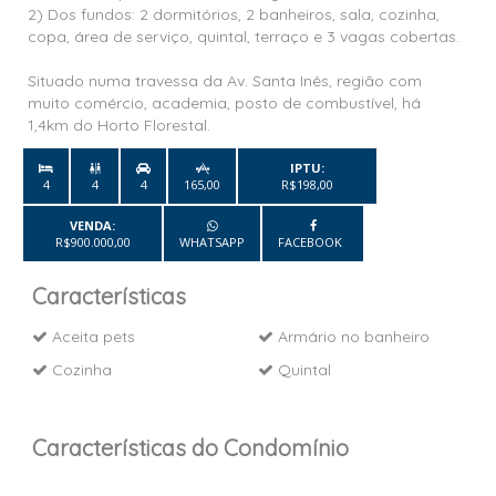
2) Dos fundos: 2 dormitórios, 2 banheiros, sala, cozinha, 
copa, área de serviço, quintal, terraço e 3 vagas cobertas. 

Situado numa travessa da Av. Santa Inês, região com 
muito comércio, academia, posto de combustível, há 
1,4km do Horto Florestal.
IPTU:


4
4
4
165,00
R$198,00
VENDA:
R$900.000,00
WHATSAPP
FACEBOOK
Características
Aceita pets
Armário no banheiro
Cozinha
Quintal
Características do Condomínio