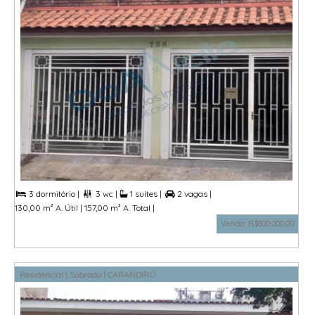
3 dormitório |
3 wc |
1 suítes |
2 vagas |



130,00 m² A. Útil |
157,00 m² A. Total |
Venda: R$800.000,00
Residencial | Sobrado | CARANDIRÚ