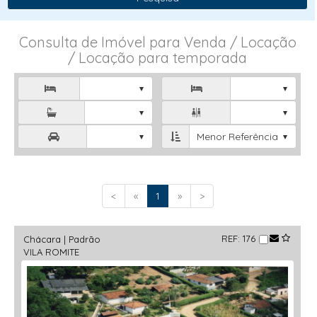
Consulta de Imóvel para Venda / Locação
/ Locação para temporada



Menor Referência

<
«
1
»
>
REF: 176
Chácara | Padrão
VILA ROMITE