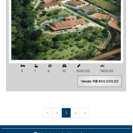



3
1
6
10
1000,00
7400,00
Venda: R$1.800.000,00
<
«
1
»
>